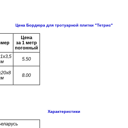
Цена Бордюра для тротуарной плитки "Тетрис"
Цена
змер
за 1 метр
погонный
1х3,5
5.50
см
х20х8
8.00
см
Характеристики
Беларусь