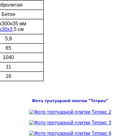
бролитая
Бетон
х300х35 мм
х30х3
,5 см
5,9
65
1040
11
16
Фото тротуарной плитки "
Тетрис
"