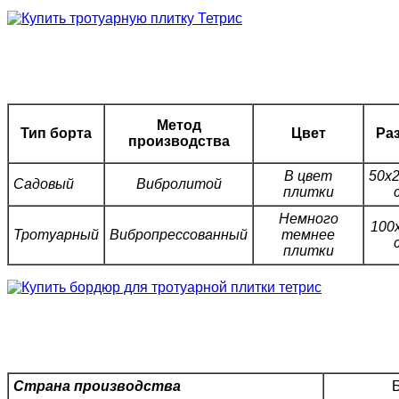
Метод
Тип борта
Цвет
Ра
производства
В цвет
50х2
Садовый
Вибролитой
плитки
Немного
100
Тротуарный
Вибропрессованный
темнее
плитки
Страна производства