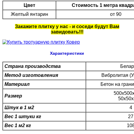
Цвет
Стоимость 1 метра квадра
Желтый янтарин
от 90
Закажите плитку у нас - и соседи будут Вам
завидовать!!!
Характеристики
Страна производства
Белар
Метод изготовления
Вибролитая (У
Материал
Бетон на гран
500х500
Размер
50х50х
Штук в 1 м2
4
Вес 1 штуки кг
27
Вес 1 м2 кг
10